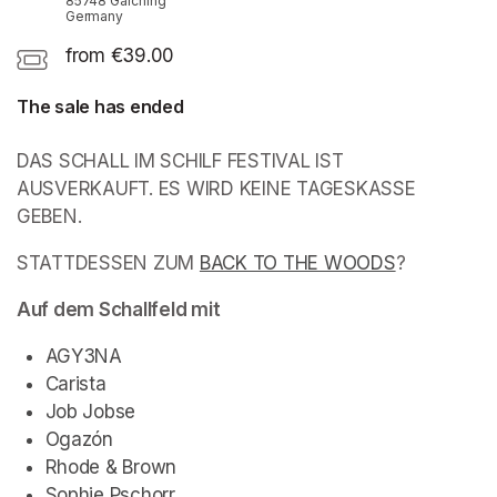
85748 Garching
Germany
from €39.00
The sale has ended
DAS SCHALL IM SCHILF FESTIVAL IST 
AUSVERKAUFT. ES WIRD KEINE TAGESKASSE 
GEBEN.
(opens in a new tab)
STATTDESSEN ZUM 
BACK TO THE WOODS
(opens in a
?
Auf dem Schallfeld mit
AGY3NA
Carista
Job Jobse
Ogazón
Rhode & Brown
Sophie Pschorr