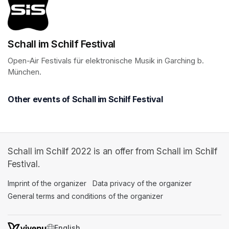
Schall im Schilf Festival
Open-Air Festivals für elektronische Musik in Garching b. 
München.
Other events of Schall im Schilf Festival
Schall im Schilf 2022 is an offer from Schall im Schilf
Festival.
Imprint of the organizer
(opens in a new tab)
Data privacy of the organizer
(opens in 
General terms and conditions of the organizer
(opens in a new ta