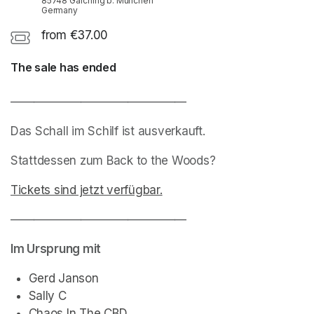
85748 Garching b. München
Germany
from €37.00
The sale has ended
———————————————
Das Schall im Schilf ist ausverkauft.
Stattdessen zum Back to the Woods?
Tickets sind jetzt verfügbar.
(opens in a new tab)
———————————————
(opens in a new tab)
Im Ursprung mit
Gerd Janson
Sally C
Chaos In The CBD