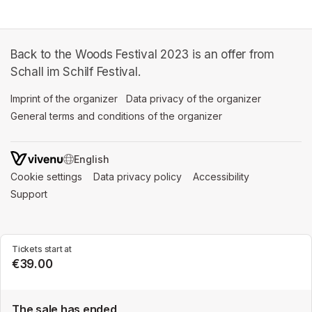
Back to the Woods Festival 2023 is an offer from
Schall im Schilf Festival.
Imprint of the organizer
(opens in a new tab)
Data privacy of the organizer
(opens in 
General terms and conditions of the organizer
(opens in a new ta
SWITCH LANGUAGE
Cookie settings
(opens in a new tab)
Data privacy policy
(opens in a new tab)
Accessibility
(opens in a n
Support
(opens in a new tab)
Tickets start at
€39.00
The sale has ended