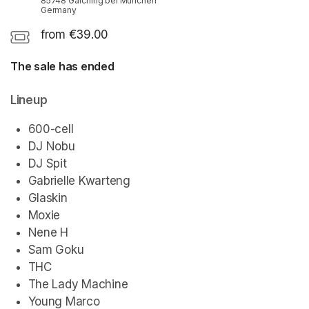
85748 Garching bei München
Germany
from €39.00
The sale has ended
Lineup
600-cell
DJ Nobu
DJ Spit
Gabrielle Kwarteng
Glaskin
(opens in a new tab)
Moxie
Nene H
Sam Goku
THC
The Lady Machine
Young Marco